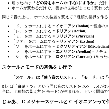
違ったのは
「どの音をホーム (= 中心) にするか」
だけ
ホームが変わるだけで、 響きの世界がまったく変わっ
同じ 7 音の上に、 ホームの位置を変えて 7 種類の世界を作る 
「ド」 をホームにする =
イオニアン (Ionian)
= 普通の
「レ」 をホームにする =
ドリアン (Dorian)
「ミ」 をホームにする =
フリジアン (Phrygian)
「ファ」 をホームにする =
リディアン (Lydian)
「ソ」 をホームにする =
ミクソリディアン (Mixolydian)
「ラ」 をホームにする =
エオリアン (Aeolian)
= ナチ
「シ」 をホームにする =
ロクリアン (Locrian)
（めった
スケールとモードの関係を 1 行で
「スケール」 は「使う音のリスト」
、
「モード」 は
例えば「白鍵 7 つ」 という同じ音のリスト (= スケール) 
合に、 7 種類の見え方 (= モード) が生まれる、 という関係
じゃあ、 C メジャースケールと C イオニアンって