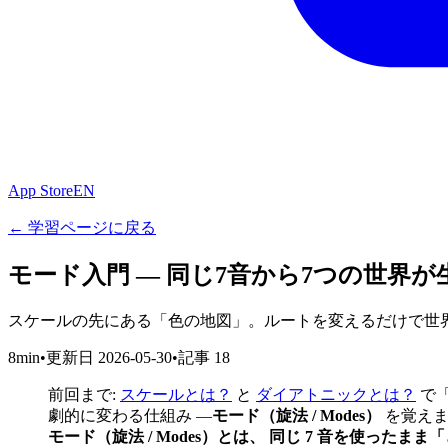
App Store
EN
← 学習ページに戻る
モード入門 — 同じ7音から7つの世界が
スケールの先にある「色の地図」。ルートを変えるだけで世
8min
•
更新日
2026-05-30
•
記事
18
前回まで:
スケールとは？
と
ダイアトニックとは？
で「
劇的に変わる仕組み ―
モード（旋法 / Modes）
を覚えま
モード（旋法 / Modes）とは、 同じ 7 音を使った