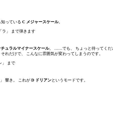
も知っている
C メジャースケール
。
「ラ」 まで弾きます
 ナチュラルマイナースケール
。 ……でも、 ちょっと待ってく
 それだけで、 こんなに雰囲気が変わってしまうのです。
レ」 まで
」 響き。 これが
D ドリアン
というモードです。