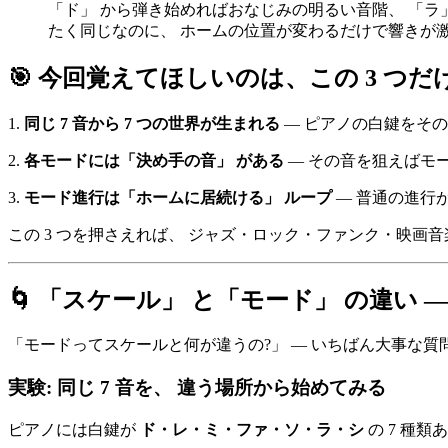
「ド」 から弾き始めればおなじみの明るい音階、 「ラ
たく同じなのに、 ホームの位置が変わるだけで響きが激
🎯 今回覚えてほしいのは、この 3 つだ
1.
同じ 7 音から 7 つの世界が生まれる
— ピアノの白鍵をその
2.
各モードには「決め手の音」 がある
— その音を狙えばモー
3.
モード進行は「ホームに居続ける」 ループ
— 普通の進行が
この 3 つを押さえれば、 ジャズ・ロック・ファンク・映
🌀 「スケール」 と「モード」 の違い
「モードってスケールと何が違うの?」 ― いちばん大事な質
実験: 同じ 7 音を、 違う場所から始めてみる
ピアノには白鍵が
ド・レ・ミ・ファ・ソ・ラ・シ
の 7 種類