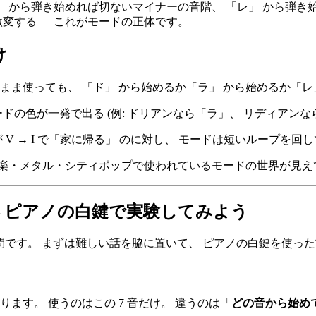
」 から弾き始めれば切ないマイナーの音階、 「レ」 から弾き
変する ― これがモードの正体です。
け
まま使っても、 「ド」 から始めるか「ラ」 から始めるか「レ
ドの色が一発で出る (例: ドリアンなら「ラ」、 リディアンな
 V → I で「家に帰る」 のに対し、 モードは短いループを
画音楽・メタル・シティポップで使われているモードの世界が見え
 ― ピアノの白鍵で実験してみよう
問です。 まずは難しい話を脇に置いて、 ピアノの白鍵を使った
あります。 使うのはこの 7 音だけ。 違うのは「
どの音から始め