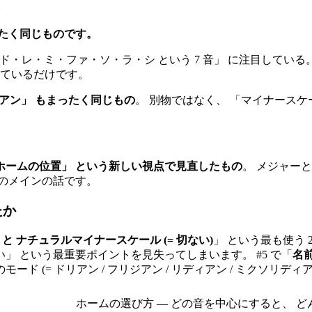
ったく同じものです。
・レ・ミ・ファ・ソ・ラ・シ という 7 音」 に注目している。 
見ているだけです。
リアン」 もまったく同じもの
。 別物ではなく、 「マイナース
ホームの位置」 という新しい視点で見直したもの
。 メジャーと
事のメインの話です。
たか
 と ナチュラルマイナースケール (= 切ない)
」 という最も使う 
い」 という最重要ポイントを見失ってしまいます。 #5 で「
名
モード (= ドリアン / フリジアン / リディアン / ミクソリデ
ホームの選び方 ― どの音を中心にすると、 