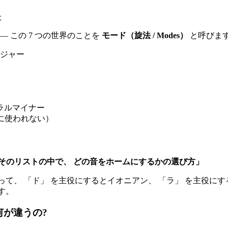
た
― この 7 つの世界のことを
モード（旋法 / Modes）
と呼びます
メジャー
ュラルマイナー
に使われない）
「そのリストの中で、 どの音をホームにするかの選び方」
があって、 「ド」 を主役にするとイオニアン、 「ラ」 を主役にす
です。
何が違うの?