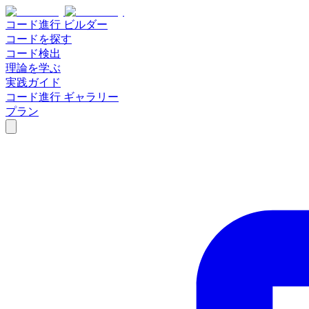
コード進行
ビルダー
コードを
探す
コード
検出
理論を学ぶ
実践ガイド
コード進行
ギャラリー
プラン