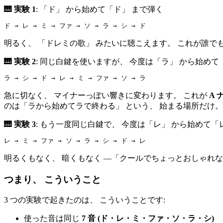
🎹 実験 1
: 「ド」 から始めて「ド」 まで弾く
ド → レ → ミ → ファ → ソ → ラ → シ → ド
明るく、 「ドレミの歌」 みたいに聴こえます。 これが誰で
🎹 実験 2
: 同じ白鍵を使いますが、 今度は「ラ」 から始めて
ラ → シ → ド → レ → ミ → ファ → ソ → ラ
急に切なく、 マイナーっぽい響きに変わります。 これが
A
のは「ラから始めてラで終わる」 という、 始まる場所だけ。
🎹 実験 3
: もう一度同じ白鍵で、 今度は「レ」 から始めて「
レ → ミ → ファ → ソ → ラ → シ → ド → レ
明るくもなく、 暗くもなく ―「クールでちょっとおしゃれな
つまり、 こういうこと
3 つの実験で起きたのは、 こういうことです:
使った音は同じ
7 音 (ド・レ・ミ・ファ・ソ・ラ・シ)