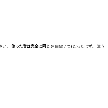
ださい。
使った音は完全に同じ
(= 白鍵 7 つ) だったはず。 違う