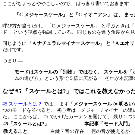
ここがちょっとややこしいので、 はっきり書いておきます ―
「C メジャースケール」 と「C イオニアン」 は、 ま
呼び方が違うだけ。 「C メジャースケール」 と呼ぶときは「ド
ド」 という視点を強調している。 同じものを違う角度から
同じように
「A ナチュラルマイナースケール」 と「A エオ
だけです。
つまり ―
モードはスケールの「別物」 ではなく、 スケールを「
ムの選び方」 という形で 5 倍に広がる ― それが本記
なぜ #5 「スケールとは?」 ではこれを教えなかっ
#5 スケールとは？
では、 まず「
メジャースケール (= 明るい)
つのモードを並べると、 初心者は「メジャー / マイナーの違
た。 ここからは、 #5 でかけたカーテンを開けて、 残り 5 つの
#5「スケールとは?」
本記事「モード入門」
教えること
白鍵 7 音の存在 ― 何の音が使えるか